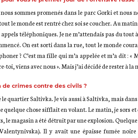
us nous sommes promenés dans le parc Gorki et nous n
e. tout le monde est rentré chez soi se coucher. Au matin
 appels téléphoniques. Je ne m’attendais pas du tout à 
commencé. On est sorti dans la rue, tout le monde coura
léphoner ? C’est ma fille qui m’a appelée et m’a dit :
-toi, viens avec nous ». Mais j’ai décidé de rester à la
de crimes contre des civils ?
le quartier Saltivka. Je vis aussi à Saltivka, mais dans
 quelque chose sifflait en volant. Le matin, je sors et q
ts, le magasin a été détruit par une explosion. Quelqu
alentynivska). Il y avait une épaisse fumée noire e