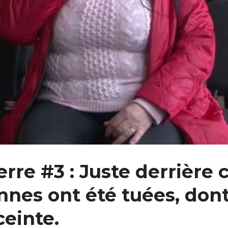
rre #3 : Juste derrière 
nnes ont été tuées, don
einte.