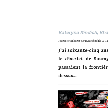
Kateryna Rindich, Kha
Propos recueillis par Taras Zozulinski
le 03.1
J’ai soixante-cinq ans
le district de Soum
passaient la frontiè
dessus…