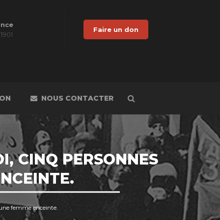
ance
Faire un don
 1901
DON
NOUS CONTACTER
OI, CINQ PERSONNES
NCEINTE.
t une femme enceinte.