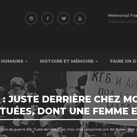
Mémorial Fr
Association loi
 HUMAINS
HISTOIRE ET MÉMOIRE
FAIRE UN 
 : JUSTE DERRIÈRE CHEZ M
 TUÉES, DONT UNE FEMME E
>
Voix de guerre #3 : Juste derrière chez moi, cinq personnes ont été tuées, don