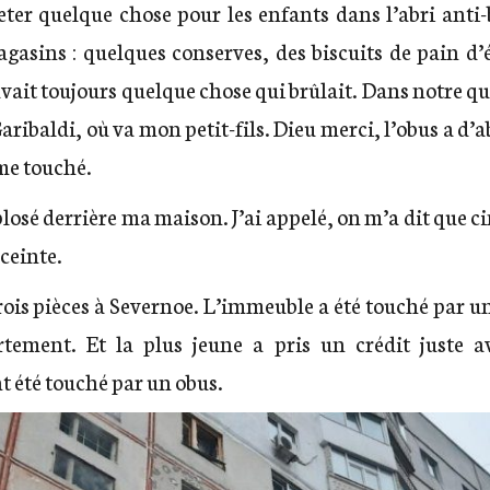
ter quelque chose pour les enfants dans l’abri anti-b
asins : quelques conserves, des biscuits de pain d’ép
y avait toujours quelque chose qui brûlait. Dans notre q
Garibaldi, où va mon petit-fils. Dieu merci, l’obus a d’a
me touché.
losé derrière ma maison. J’ai appelé, on m’a dit que c
ceinte.
rois pièces à Severnoe. L’immeuble a été touché par un 
artement. Et la plus jeune a pris un crédit juste 
 été touché par un obus.