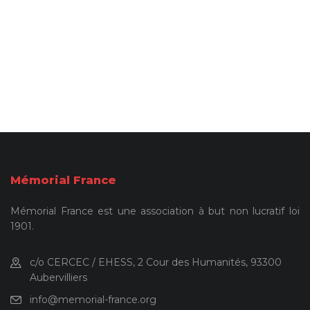
Mémorial France
Mémorial France est une association à but non lucratif loi
1901.
c/o CERCEC / EHESS, 2 Cour des Humanités, 93300
Aubervilliers
info@memorial-france.org