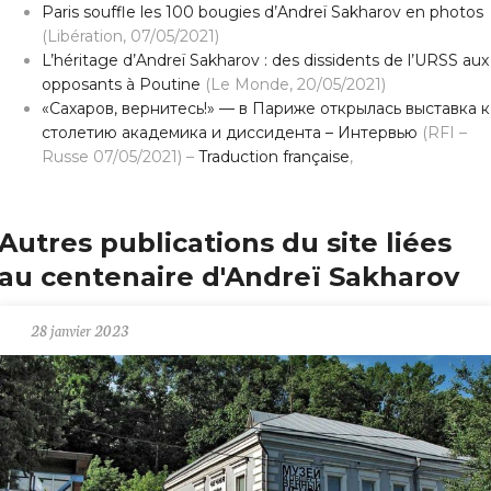
Paris souffle les 100 bougies d’Andreï Sakharov en photos
(Libération, 07/05/2021)
L’héritage d’Andreï Sakharov : des dissidents de l’URSS aux
opposants à Poutine
(Le Monde, 20/05/2021)
«Сахаров, вернитесь!» — в Париже открылась выставка к
столетию академика и диссидента – Интервью
(RFI –
Russe 07/05/2021) –
Traduction française
,
Autres publications du site liées
au centenaire d'Andreï Sakharov
28 janvier 2023