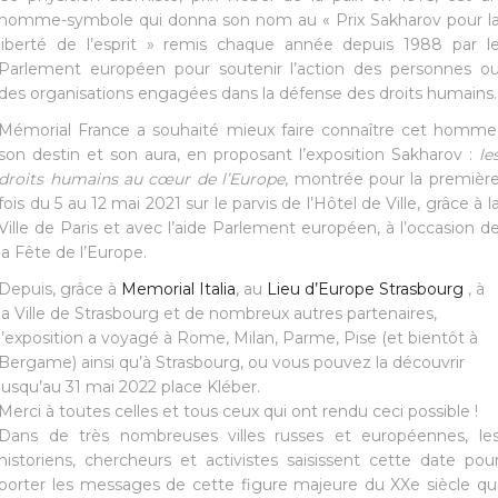
homme-symbole qui donna son nom au « Prix Sakharov pour l
liberté de l’esprit » remis chaque année depuis 1988 par l
Parlement européen pour soutenir l’action des personnes o
des organisations engagées dans la défense des droits humains.
Mémorial France a souhaité mieux faire connaître cet homme
son destin et son aura, en proposant l’exposition Sakharov :
le
droits humains au cœur de l’Europe
, montrée pour la premièr
fois du 5 au 12 mai 2021 sur le parvis de l’Hôtel de Ville, grâce à l
Ville de Paris et avec l’aide Parlement européen, à l’occasion d
la Fête de l’Europe.
Depuis, grâce à
Memorial Italia
, au
Lieu d’Europe Strasbourg
, à
la Ville de Strasbourg et de nombreux autres partenaires,
l’exposition a voyagé à Rome, Milan, Parme, Pise (et bientôt à
Bergame) ainsi qu’à Strasbourg, ou vous pouvez la découvrir
jusqu’au 31 mai 2022 place Kléber.
Merci à toutes celles et tous ceux qui ont rendu ceci possible !
Dans de très nombreuses villes russes et européennes, le
historiens, chercheurs et activistes saisissent cette date pou
porter les messages de cette figure majeure du XXe siècle qu