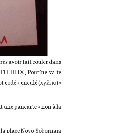
rès avoir fait couler dans
 (ПТН ПНХ, Poutine va te
mot codé « enculé (хуйло) »
it une pancarte « non à la
ur la place Novo-Sobornaïa