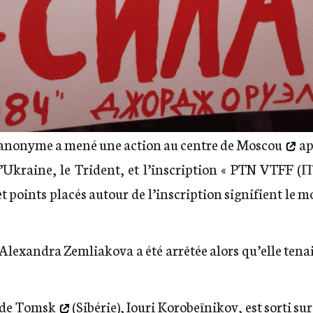
e anonyme a mené une action
au centre de Moscou
ap
 l’Ukraine, le Trident, et l’inscription « PTN VTFF
s et points placés autour de l’inscription signifient le 
 Alexandra Zemliakova a été arrêtée alors qu’elle tena
 de
Tomsk
(Sibérie), Iouri Korobeïnikov, est sorti s