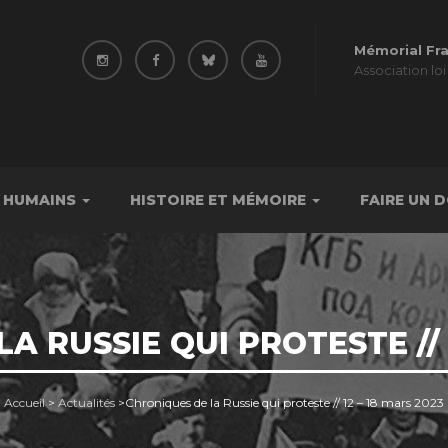
Mémorial Fr
Association loi
 HUMAINS
HISTOIRE ET MÉMOIRE
FAIRE UN 
A RUSSIE QUI PROTESTE // 1
Accueil
>
Actualités
>
Chroniques de la Russie qui proteste // 12 – 18 mars 2023