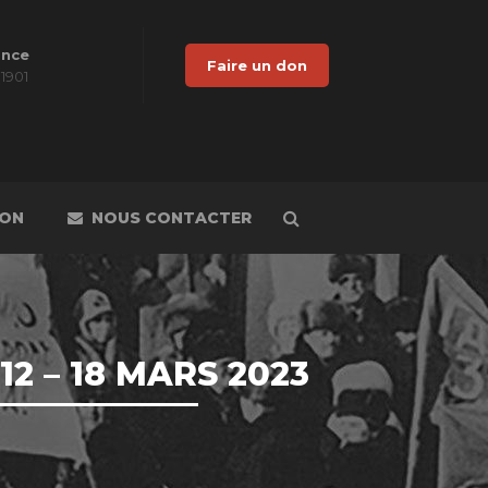
ance
Faire un don
 1901
DON
NOUS CONTACTER
2 – 18 MARS 2023