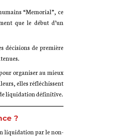
 humains “Memorial”, ce
ement que le début d’un
es décisions de première
ntenues.
s pour organiser au mieux
eurs, elles réfléchissent
de liquidation définitive.
nce ?
n liquidation par le non-