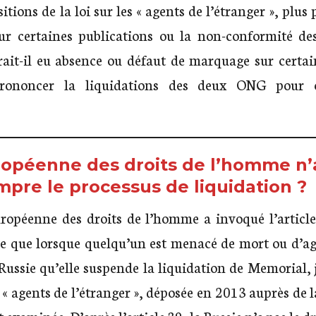
itions de la loi sur les « agents de l’étranger », plu
ur certaines publications ou la non-conformité des
it-il eu absence ou défaut de marquage sur certain
prononcer la liquidations des deux ONG pour 
ropéenne des droits de l’homme n’a
mpre le processus de liquidation ?
européenne des droits de l’homme a invoqué l’articl
ise que lorsque quelqu’un est menacé de mort ou d’ag
 Russie qu’elle suspende la liquidation de Memorial, 
s « agents de l’étranger », déposée en 2013 auprès d
 examinée. D’après l’article 39, la Russie n’a pas le 