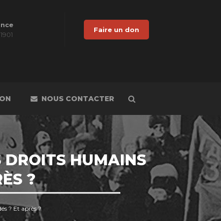
ance
Faire un don
 1901
DON
NOUS CONTACTER
S DROITS HUMAINS
ÈS ?
és ? Et après ?