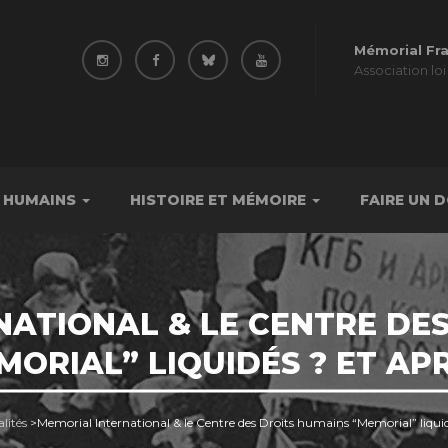
Mémorial Fr
Association loi
 HUMAINS
HISTOIRE ET MÉMOIRE
FAIRE UN 
ATIONAL & LE CENTRE DE
MORIAL” LIQUIDÉS ? ET APR
lités
>
Memorial International & le Centre des Droits humains “Memorial” liquid