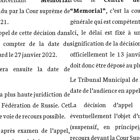
“Memorial”
, c’est la co
ndu par la Cour suprême de
générale qui est compétent
021.
Ici, le délai est fixé à 
ppel de cette décision dans
signification de la décisio
 compter de la date du
officiellement le 13 janv
ard le 27 janvier 2022.
doit donc être déposé au plu
era ensuite la date de
Le Tribunal Municipal de 
date de l’audience en appel
a plus haute juridiction de
La décision d’appel 
la Fédération de Russie. Cet
éventuellement l’objet d’
e voie de recours possible.
(suspensif, en principe
après examen de l’appel,
recours devant la Cour Su