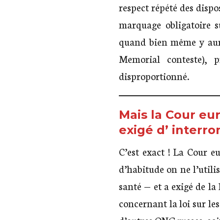
respect répété des dispos
marquage obligatoire s
quand bien même y aura
Memorial conteste), 
disproportionné.
Mais la Cour eu
exigé d’ interro
C’est exact ! La Cour 
d’habitude on ne l’util
santé — et a exigé de la
concernant la loi sur le
d’autres ONG russes, soit