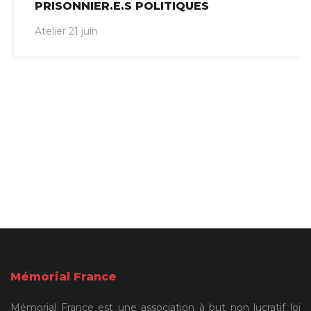
PRISONNIER.E.S POLITIQUES
Atelier 21 juin
Mémorial France
Mémorial France est une association à but non lucratif loi