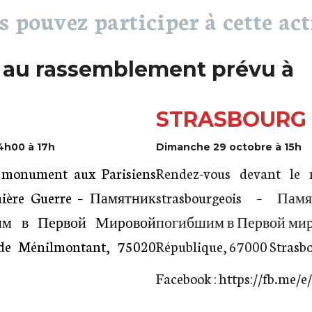
 pouvez participer à cette act
 au rassemblement prévu à
STRASBOURG
4h00 à 17h
Dimanche 29 octobre à 15h
 monument aux Parisiens
Rendez-vous devant le
mière Guerre – Памятник
strasbourgeois – Пам
им в Первой Мировой
погибшим в Первой миро
de Ménilmontant, 75020
République, 67000 Strasb
Facebook :
https://fb.me/e