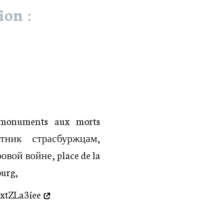
ion :
 monuments aux morts
ятник страсбуржцам,
вой войне, place de la
ourg,
/xtZLa3iee