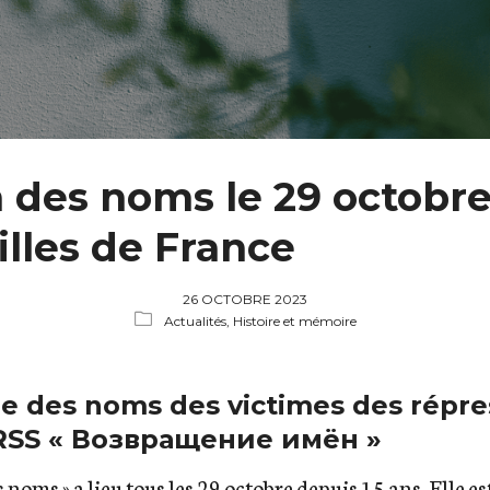
n des noms le 29 octobr
illes de France
26 OCTOBRE 2023
Actualités,
Histoire et mémoire
e des noms des victimes des répre
URSS « Возвращение имён »
 noms » a lieu tous les 29 octobre depuis 15 ans. Elle e