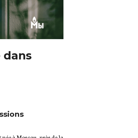
e dans
ssions
st née à Moscou, près de la