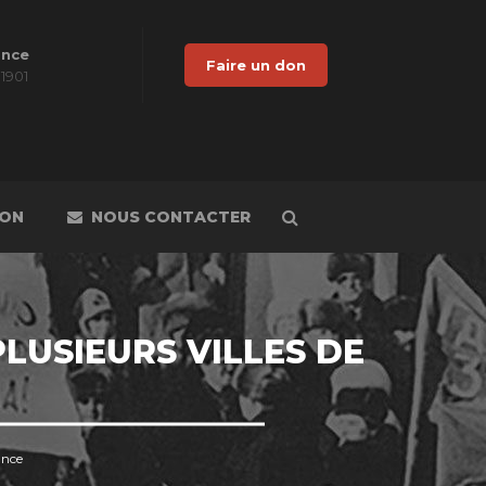
ance
Faire un don
 1901
DON
NOUS CONTACTER
LUSIEURS VILLES DE
ance