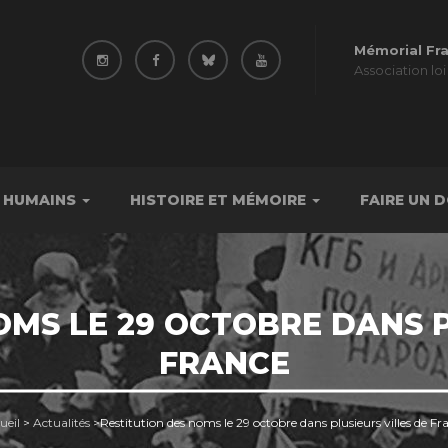
Mémorial Fr
Association loi
 HUMAINS
HISTOIRE ET MÉMOIRE
FAIRE UN 
OMS LE 29 OCTOBRE DANS P
FRANCE
ueil
>
Actualités
>
Restitution des noms le 29 octobre dans plusieurs villes de Fr