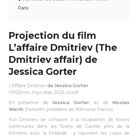
Paris
Projection du film
L’affaire Dmitriev (The
Dmitriev affair) de
Jessica Gorter
L’Affaire Dmitriev
de Jessica Gorter
01h33min, Pays-Bas, 2023, vostfr
En présence de
Jessica Gorter
, et de
Nicolas
Werth
(historien, président de Mémorial-France)
Yuri Dmitriev se consacre à la localisation de fosses
communes dans les forêts de Carélie, près de la
frontière avec la Finlande : y reposent les corps de