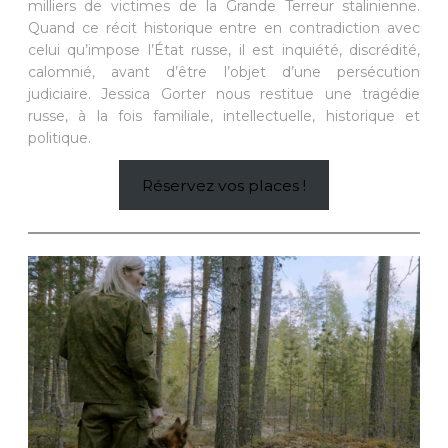
milliers de victimes de la Grande Terreur stalinienne.
Quand ce récit historique entre en contradiction avec
celui qu’impose l’État russe, il est inquiété, discrédité,
calomnié, avant d’être l’objet d’une persécution
judiciaire. Jessica Gorter nous restitue une tragédie
russe, à la fois familiale, intellectuelle, historique et
politique.
Réservez vos places !