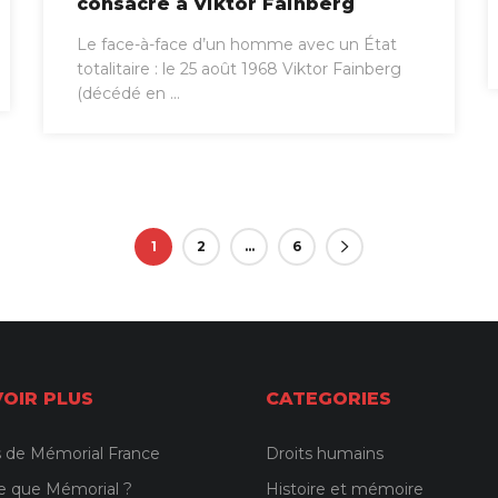
consacré à Viktor Fainberg
Le face-à-face d’un homme avec un État
totalitaire : le 25 août 1968 Viktor Fainberg
(décédé en ...
1
2
…
6
VOIR PLUS
CATEGORIES
 de Mémorial France
Droits humains
e que Mémorial ?
Histoire et mémoire