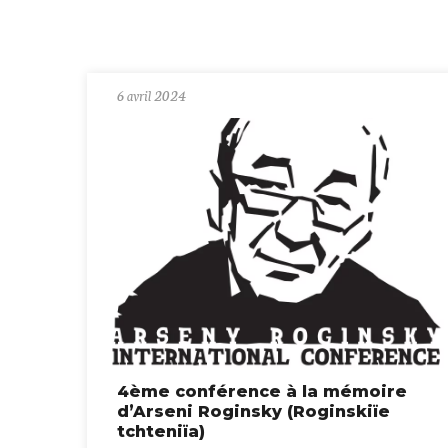
6 avril 2024
4ème conférence à la mémoire
d’Arseni Roginsky (Roginskiïe
tchteniïa)