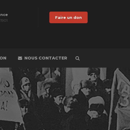
ance
Faire un don
 1901
DON
NOUS CONTACTER