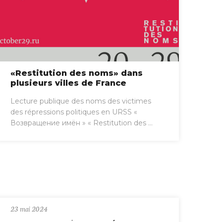
«Restitution des noms» dans
plusieurs villes de France
Lecture publique des noms des victimes
des répressions politiques en URSS «
Возвращение имён » « Restitution des ...
23 mai 2024