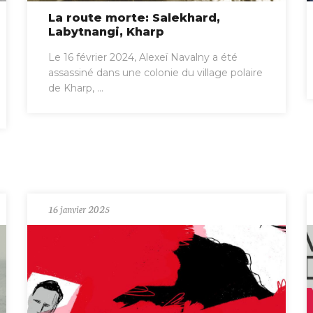
La route morte: Salekhard,
Labytnangi, Kharp
Le 16 février 2024, Alexeï Navalny a été
assassiné dans une colonie du village polaire
de Kharp, ...
16 janvier 2025