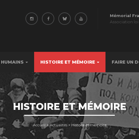
Mémorial Fr
Association loi
 HUMAINS
HISTOIRE ET MÉMOIRE
FAIRE UN 
HISTOIRE ET MÉMOIRE
Accueil
>
Actualités
>
Histoire et mémoire