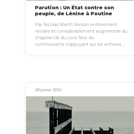
Parution : Un État contre son
peuple, de Lénine à Poutine
Par Nicolas Werth Version entièrement
révisée et considérablement augmentée du
chapitre-clé du Livre Noir du
communisme s’appuyant sur les archives ...
28 janvier 2025