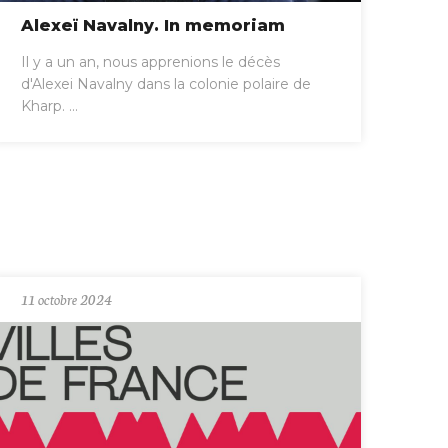
Alexeï Navalny. In memoriam
Il y a un an, nous apprenions le décès
d'Alexei Navalny dans la colonie polaire de
Kharp. ...
11 octobre 2024