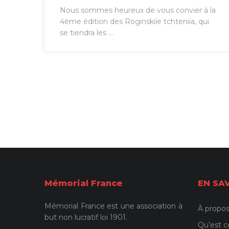
Nous sommes heureux de vous convier à la
4ème édition des Roginskiïe tchteniïa, qui
se tiendra les ...
Mémorial France
EN SA
Mémorial France est une association à
À propos
but non lucratif loi 1901.
Qu’est c