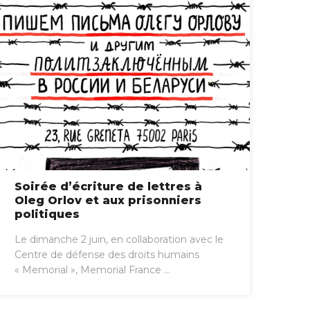
Soirée d’écriture de lettres à
Oleg Orlov et aux prisonniers
politiques
Le dimanche 2 juin, en collaboration avec le
Centre de défense des droits humains
« Memorial », Memorial France ...