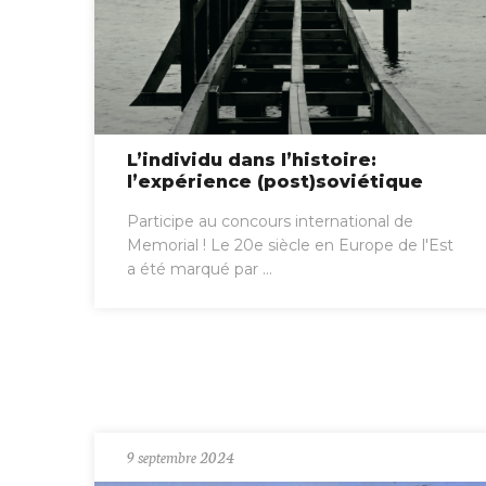
L’individu dans l’histoire:
l’expérience (post)soviétique
Participe au concours international de
Memorial ! Le 20e siècle en Europe de l'Est
a été marqué par ...
9 septembre 2024