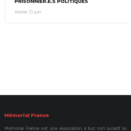
PRISONNIER.E.S POLITIQUES
Atelier 21 juin
Mémorial France
Mémorial France est une association à but non lucratif loi