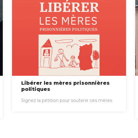
Libérer les mères prisonnières
politiques
Signez la pétition pour soutenir ces mères