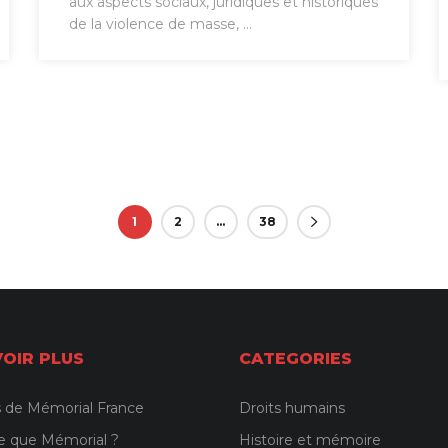
aux aspects sociaux, juridiques et historiques
de la violence de masse, ...
1
2
…
38
VOIR PLUS
CATEGORIES
 de Mémorial France
Droits humains
e que Mémorial ?
Histoire et mémoire