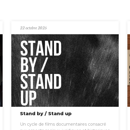
22 octobre 2025
Stand by / Stand up
Un cycle de films documentaires consacré