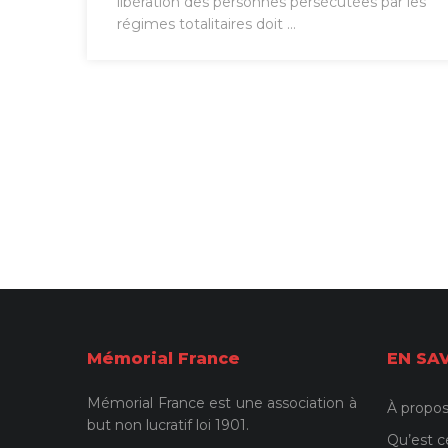
libération des personnes persécutées par les
régimes totalitaires doit ...
Mémorial France
EN SA
Mémorial France est une association à
À propos
but non lucratif loi 1901.
Qu’est c