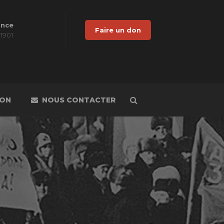
ance
Faire un don
 1901
DON
NOUS CONTACTER