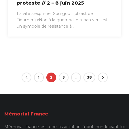
proteste // 2 – 8 juin 2025
La ville s’exprime Sourgout (oblast de
Tioumen) «Non à la guerre» Le ruban vert est
un symbole de résistance à ...
1
2
3
…
38
Mémorial France
Mémorial France est une association à but non lucratif loi