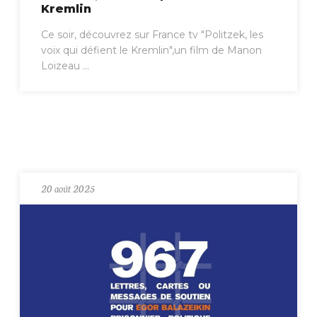
Kremlin
Ce soir, découvrez sur France tv "Politzek, les
voix qui défient le Kremlin",un film de Manon
Loizeau ...
20 août 2025