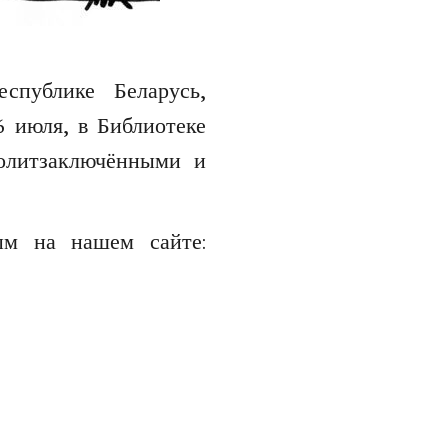
спублике Беларусь,
 июля, в Библиотеке
олитзаключёнными и
ым на нашем сайте: