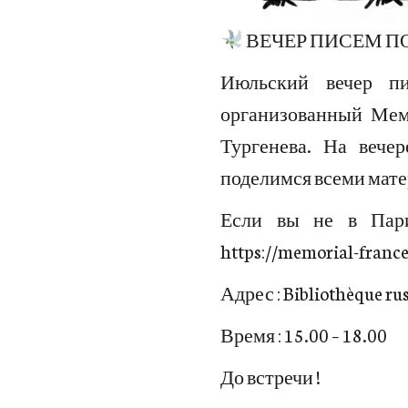
ВЕЧЕР ПИСЕМ 
Июльский вечер пи
организованный Мем
Тургенева. На веч
поделимся всеми мате
Если вы не в Пари
https://memorial-france
Адрес : Bibliothèque ru
Время : 15.00 – 18.00
До встречи !