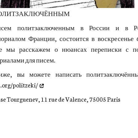
ПОЛИТЗАКЛЮЧЁННЫМ
сем политзаключенным в России и в Ре
ориалом Франции, состоится в воскресенье 6
ере мы расскажем о нюансах переписки с п
риалами для писем.
же, вы можете написать политзаключённ
.org/politzeki/
sse Tourguenev, 11 rue de Valence, 75005 Paris