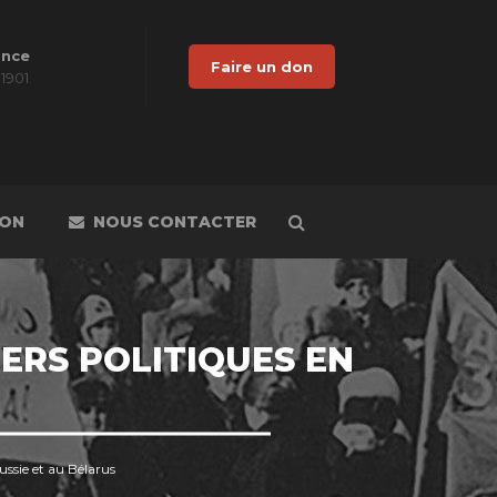
ance
Faire un don
 1901
DON
NOUS CONTACTER
ERS POLITIQUES EN
ussie et au Bélarus