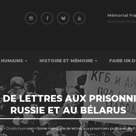
Mémorial Fr
Association loi
 HUMAINS
HISTOIRE ET MÉMOIRE
FAIRE UN 
 DE LETTRES AUX PRISONNI
RUSSIE ET AU BÉLARUS
és
>
Droits humains
>
Soirée mensuelle de lettres aux prisonniers politiques en R