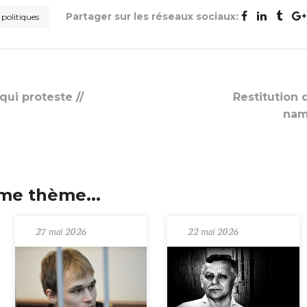
Partager sur les réseaux sociaux:
 politiques
qui proteste //
Restitution 
nam
me thème...
27 mai 2026
22 mai 2026