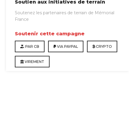
Soutien aux initiatives de terrain
QRcode
(USDT) (ERC20)
Soutenez les partenaires de terrain de Mémorial
France
Dogecoin
QRcode
Soutenir cette campagne
(DOGE)
PAR CB
VIA PAYPAL
CRYPTO
VIREMENT
Zcash
QRcode
(ZEC)
Monero
QRcode
(XRM)