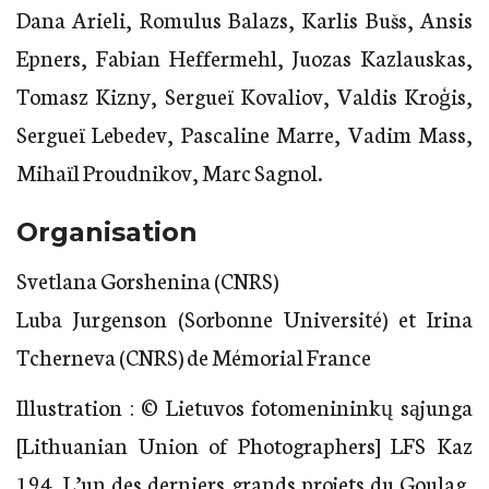
Dana Arieli, Romulus Balazs, Karlis Bušs, Ansis
Epners, Fabian Heffermehl, Juozas Kazlauskas,
Tomasz Kizny, Sergueï Kovaliov, Valdis Kroģis,
Sergueï Lebedev, Pascaline Marre, Vadim Mass,
Mihaïl Proudnikov, Marc Sagnol.
Organisation
Svetlana Gorshenina (CNRS)
Luba Jurgenson (Sorbonne Université) et Irina
Tcherneva (CNRS) de Mémorial France
Illustration : © Lietuvos fotomenininkų sąjunga
[Lithuanian Union of Photographers] LFS Kaz
194. L’un des derniers grands projets du Goulag,