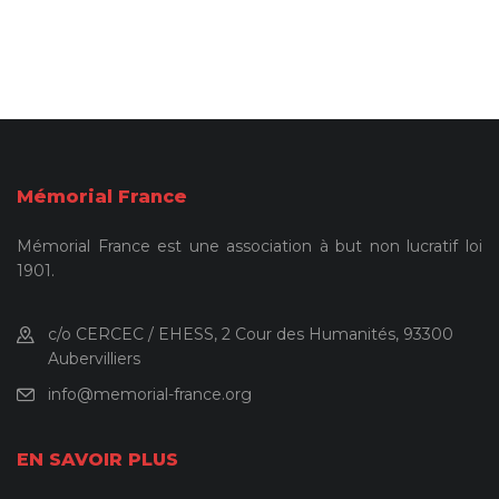
Mémorial France
Mémorial France est une association à but non lucratif loi
1901.
c/o CERCEC / EHESS, 2 Cour des Humanités, 93300
Aubervilliers
info@memorial-france.org
EN SAVOIR PLUS