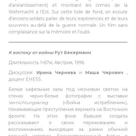
d’anéantissement) et montrant les crimes de la
Wehrmacht à l’Est. Sur cette toile de fond, on écoute
d’anciens soldats parler de leurs expériences et de leurs
souvenirs au-delà de la guerre normale. Un film sans
complaisance sur la mémoire et l’oubli.
К востоку от войны
Рут Бекерманн
Длительность 1ч57м, Австрия, 1996
Дискуссия:
Ирина Чернева
и
Маша Черович
,
доцент EHESS.
Белые кафельные залы под неоновым светом; на
стенах черно-белые фотографии с выставки
Vernichtungskrieg
(«Война истребления»),
показывающие преступления вермахта на Восточном
фронте. На этом фоне бывшие солдаты
рассказывают о своих переживаниях и
воспоминаниях, выходящих за рамки обычной