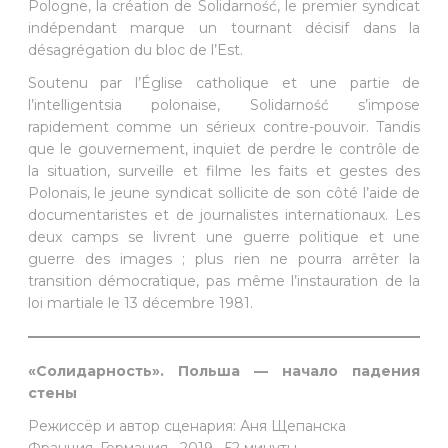
Pologne, la création de Solidarność, le premier syndicat
indépendant marque un tournant décisif dans la
désagrégation du bloc de l’Est.
Soutenu par l’Église catholique et une partie de
l’intelligentsia polonaise, Solidarność s’impose
rapidement comme un sérieux contre-pouvoir. Tandis
que le gouvernement, inquiet de perdre le contrôle de
la situation, surveille et filme les faits et gestes des
Polonais, le jeune syndicat sollicite de son côté l’aide de
documentaristes et de journalistes internationaux. Les
deux camps se livrent une guerre politique et une
guerre des images ; plus rien ne pourra arrêter la
transition démocratique, pas même l’instauration de la
loi martiale le 13 décembre 1981.
«Солидарность». Польша — начало падения
стены
Режиссёр и автор сценария: Аня Щепанска