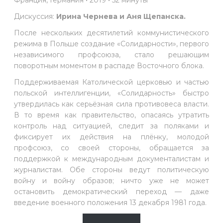
Франция, Германия • 2019 • 52 минуты
Дискуссия:
Ирина Чернева и Аня Щепанска.
После нескольких десятилетий коммунистического
режима в Польше создание «Солидарности», первого
независимого профсоюза, стало решающим
поворотным моментом в распаде Восточного блока.
Поддерживаемая Католической церковью и частью
польской интеллигенции, «Солидарность» быстро
утвердилась как серьёзная сила противовеса власти.
В то время как правительство, опасаясь утратить
контроль над ситуацией, следит за поляками и
фиксирует их действия на плёнку, молодой
профсоюз, со своей стороны, обращается за
поддержкой к международным документалистам и
журналистам. Обе стороны ведут политическую
войну и войну образов; ничто уже не может
остановить демократический переход — даже
введение военного положения 13 декабря 1981 года.