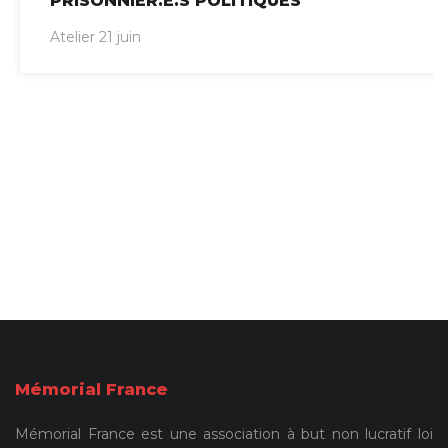
PRISONNIER.E.S POLITIQUES
Atelier 21 juin
Mémorial France
Mémorial France est une association à but non lucratif loi