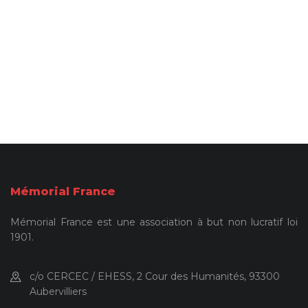
Mémorial France
Mémorial France est une association à but non lucratif loi
1901.
c/o CERCEC / EHESS, 2 Cour des Humanités, 93300
Aubervilliers