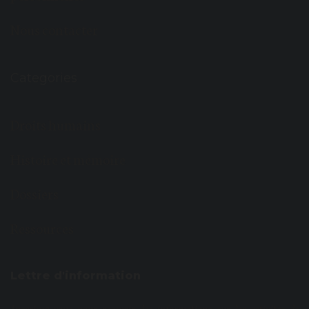
Nous contacter
Categories
Droits humains
Histoire et mémoire
Dossiers
Ressources
Lettre d'information
Inscrivez-vous pour recevoir des informations sur les activités de