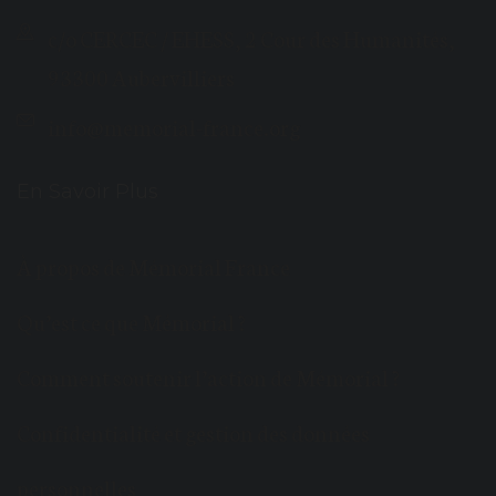
c/o CERCEC / EHESS, 2 Cour des Humanités,
93300 Aubervilliers
info@memorial-france.org
En Savoir Plus
À propos de Mémorial France
Qu’est ce que Mémorial ?
Comment soutenir l’action de Mémorial ?
Confidentialité et gestion des données
personnelles