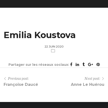
Emilia Koustova
22 JUIN 2020
Partager sur les réseaux sociaux:
Previous post:
Next post:
Françoise Daucé
Anne Le Huérou