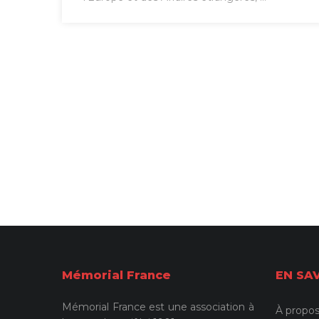
Mémorial France
EN SA
Mémorial France est une association à
À propos