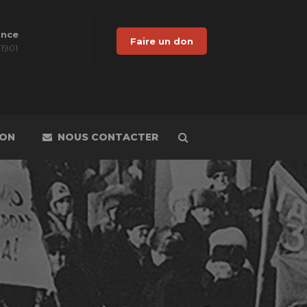
ance
Faire un don
 1901
DON
NOUS CONTACTER