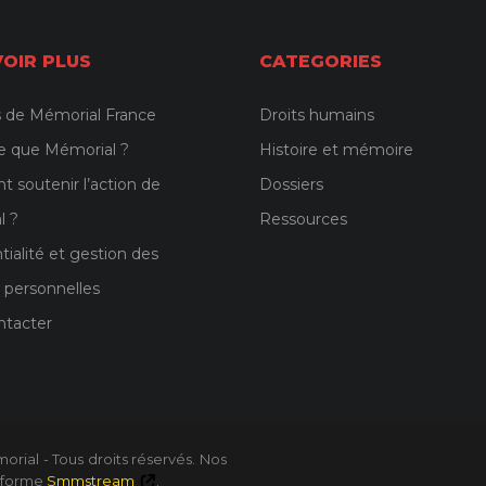
VOIR PLUS
CATEGORIES
 de Mémorial France
Droits humains
e que Mémorial ?
Histoire et mémoire
soutenir l’action de
Dossiers
l ?
Ressources
tialité et gestion des
 personnelles
ntacter
rial - Tous droits réservés. Nos
teforme
Smmstream
.