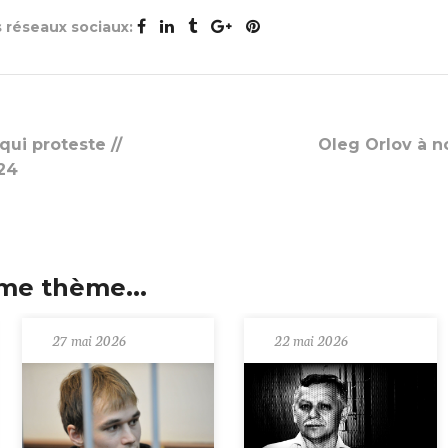
s réseaux sociaux:
qui proteste //
Oleg Orlov à 
024
me thème...
27 mai 2026
22 mai 2026