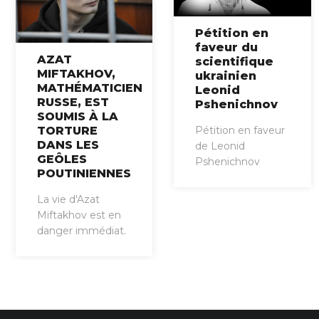
Pétition en
faveur du
AZAT
scientifique
MIFTAKHOV,
ukrainien
MATHÉMATICIEN
Leonid
RUSSE, EST
Pshenichnov
SOUMIS À LA
TORTURE
Pétition en faveur
DANS LES
de Leonid
GEÔLES
Pshenichnov
POUTINIENNES
La vie d'Azat
Miftakhov est en
danger immédiat.