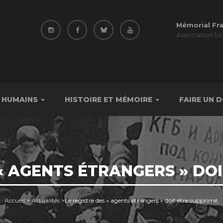
Mémorial Fr
Association loi
 HUMAINS
HISTOIRE ET MÉMOIRE
FAIRE UN 
 « AGENTS ÉTRANGERS » DOI
Accueil
>
Actualités
>
Le registre des « agents étrangers » doit être supprimé.