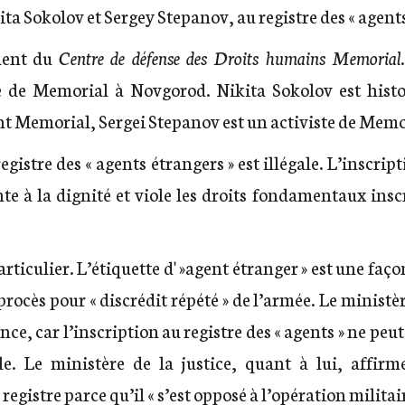
a Sokolov et Sergey Stepanov, au registre des « agents
ident du
Centre de défense des Droits humains Memorial
e de Memorial à Novgorod. Nikita Sokolov est histor
 Memorial, Sergei Stepanov est un activiste de Mem
gistre des « agents étrangers » est illégale. L’inscri
inte à la dignité et viole les droits fondamentaux insc
rticulier. L’étiquette d' »agent étranger » est une faço
procès pour « discrédit répété » de l’armée. Le ministère
e, car l’inscription au registre des « agents » ne peut
ale. Le ministère de la justice, quant à lui, affir
 registre parce qu’il « s’est opposé à l’opération milita