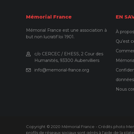
Mémorial France
EN SA
Mémorial France est une association à
À propos
but non lucratif loi 1901.
Qu’est c
Comment 
c/o CERCEC / EHESS, 2 Cour des
Humanités, 93300 Aubervilliers
Mémoria
info@memorial-france.org
Confiden
données
Nous co
Copyright © 2020 Mémorial France - Crédits photo Memo
profils de réseaux sociaux sont gérés à l'aide de la pla