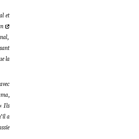
l et
en
nal,
isant
ue la
 avec
uma,
 «
Ils
’il a
ussie