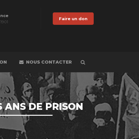
ance
Faire un don
 1901
DON
NOUS CONTACTER
 ANS DE PRISON