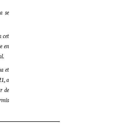
va se
s cet
ée en
al.
a et
21, a
ur de
ermis