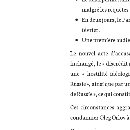
malgré les requêtes 
En deux jours, le Pa
février.
Une première audien
Le nouvel acte d’accusa
inchangé, le « discrédi
une « hostilité idéolog
Russie », ainsi que par u
de Russie », ce qui const
Ces circonstances aggra
condamner Oleg Orlov à t