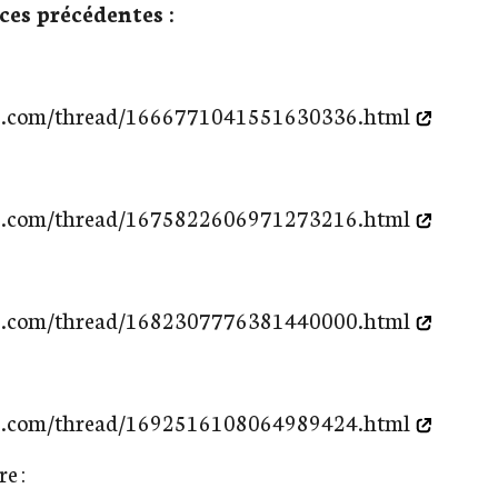
ces précédentes :
pp.com/thread/1666771041551630336.html
pp.com/thread/1675822606971273216.html
pp.com/thread/1682307776381440000.html
pp.com/thread/1692516108064989424.html
e :