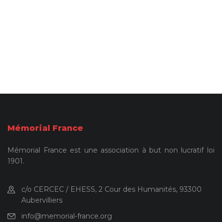
Mémorial France
Mémorial France est une association à but non lucratif loi
1901.
c/o CERCEC / EHESS, 2 Cour des Humanités, 93300
Aubervilliers
info@memorial-france.org