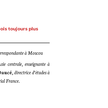
ois toujours plus
correspondante à Moscou
ie centrale, enseignante à
Daucé
,
directrice d’études à
rial France
.