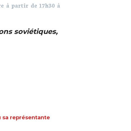
e à partir de 17h30 à
ons soviétiques,
u sa représentante