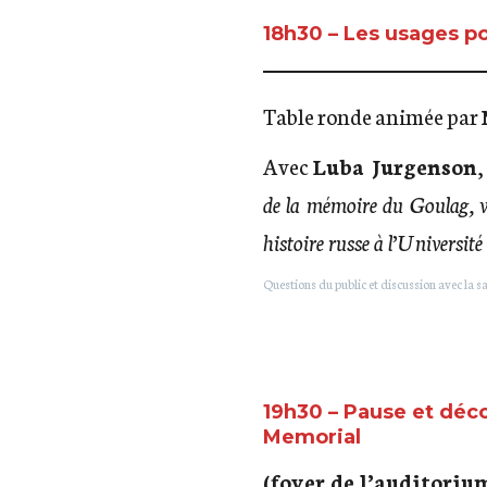
18h30 – Les usages po
Table ronde animée par
Avec
Luba Jurgenson
,
de la mémoire du Goulag, 
histoire russe à l’Universi
Questions du public et discussion avec la sa
19h30 – Pause et déco
Memorial
(foyer de l’auditoriu