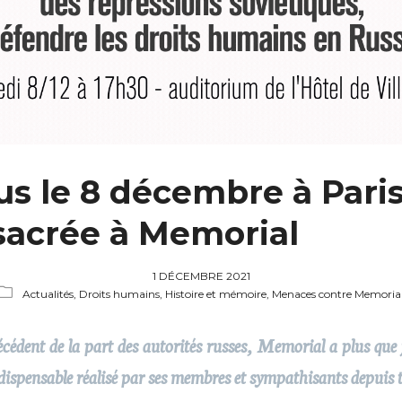
s le 8 décembre à Pari
sacrée à Memorial
1 DÉCEMBRE 2021
Actualités,
Droits humains,
Histoire et mémoire,
Menaces contre Memoria
cédent de la part des autorités russes, Memorial a plus que 
ndispensable réalisé par ses membres et sympathisants depuis t