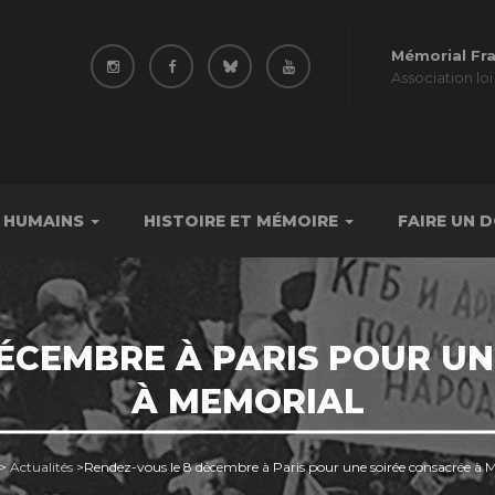
Mémorial Fr
Association loi
 HUMAINS
HISTOIRE ET MÉMOIRE
FAIRE UN 
DÉCEMBRE À PARIS POUR UN
À MEMORIAL
>
Actualités
>
Rendez-vous le 8 décembre à Paris pour une soirée consacrée à 