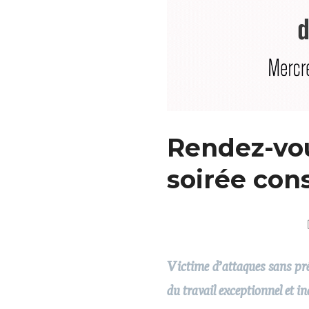
Rendez-vou
soirée con
Victime d’attaques sans pré
du travail exceptionnel et i