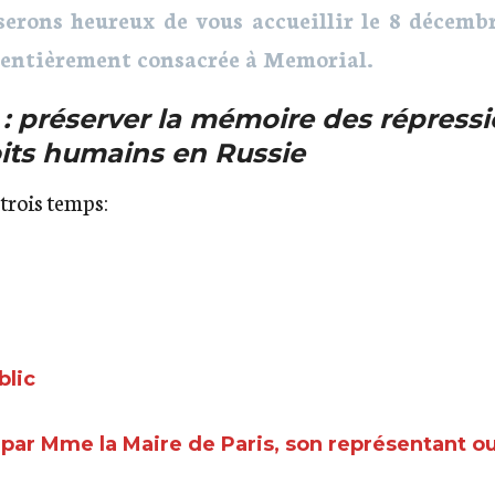
serons heureux de vous accueillir le 8 décembr
e entièrement consacrée à Memorial.
: préserver la mémoire des répressi
oits humains en Russie
 trois temps:
blic
 par Mme la Maire de Paris, son représentant o