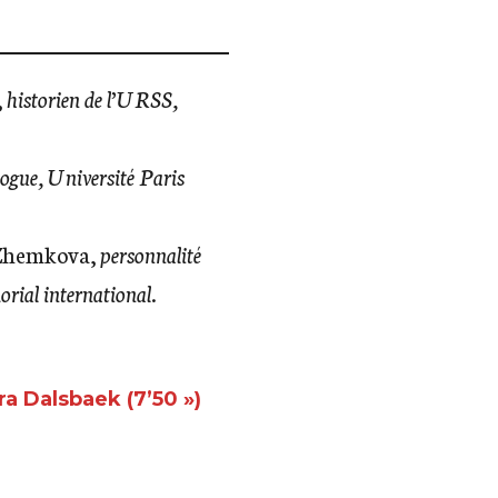
,
historien de l’URSS,
logue, Université Paris
 Zhemkova,
personnalité
rial international
.
a Dalsbaek (7’50 »)