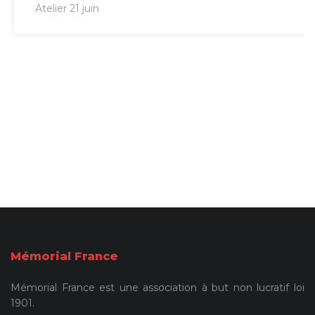
Atelier 21 juin
Mémorial France
Mémorial France est une association à but non lucratif loi
1901.