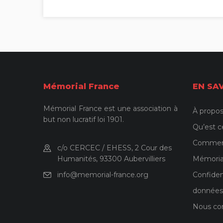
Mémorial France
EN SA
Mémorial France est une association à
À propos
but non lucratif loi 1901.
Qu’est c
Comment 
c/o CERCEC / EHESS, 2 Cour des
Humanités, 93300 Aubervilliers
Mémoria
info@memorial-france.org
Confiden
données
Nous co