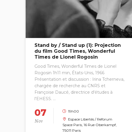
Stand by / Stand up (1): Projection
du film Good Times, Wonderful
Times de Lionel Rogosin
Good Times, Wonderful Times de Lionel
Rogosin 1h11 min, États-Unis, 1966
Présentation et discussion : Irina Tcherneva,
chargée de recherche au CNRS et
Françoise Daucé, directrice d'études à
l'EHESS. ...
07
19h00
Nov
Espace Libertés / Reforum
Space Paris, 16 Rue Oberkampf,
75011 Paris