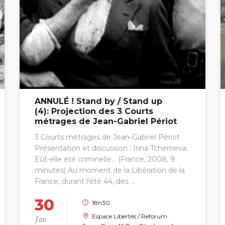
ANNULÉ ! Stand by / Stand up
(4): Projection des 3 Courts
métrages de Jean-Gabriel Périot
3 Courts métrages de Jean-Gabriel Périot
Présentation et discussion : Irina Tcherneva.
Eût-elle été criminelle… (France, 2008, 9
minutes) Au moment de la Libération de la
France, durant l'été 44, des ...
30
18h30
Jan
Espace Libertés / Reforum