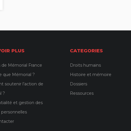
VOIR PLUS
CATEGORIES
 de Mémorial France
Droits humains
e que Mémorial ?
Histoire et mémoire
soutenir l’action de
Dossiers
l ?
Ressources
tialité et gestion des
 personnelles
ntacter