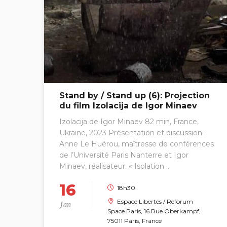
Stand by / Stand up (6): Projection
du film Izolacija de Igor Minaev
Izolacija de Igor Minaev 82 min, France,
Ukraine, 2023 Présentation et discussion :
Anne Le Huérou, maîtresse de conférences
de l’Université Paris Nanterre et Igor
Minaev, réalisateur. « Isolation ...
16
18h30
Jan
Espace Libertés / Reforum
Space Paris, 16 Rue Oberkampf,
75011 Paris, France