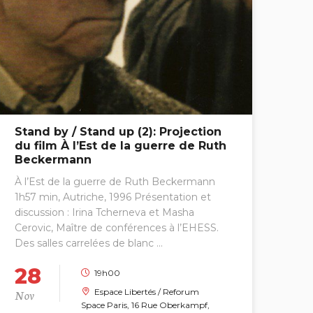
Stand by / Stand up (2): Projection
du film À l’Est de la guerre de Ruth
Beckermann
À l’Est de la guerre de Ruth Beckermann
1h57 min, Autriche, 1996 Présentation et
discussion : Irina Tcherneva et Masha
Cerovic, Maître de conférences à l’EHESS.
Des salles carrelées de blanc ...
28
19h00
Nov
Espace Libertés / Reforum
Space Paris, 16 Rue Oberkampf,