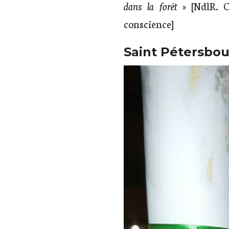
dans la forêt
» [NdlR. Or
conscience]
Saint Pétersbo