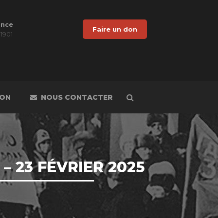
ance
Faire un don
 1901
DON
NOUS CONTACTER
– 23 FÉVRIER 2025