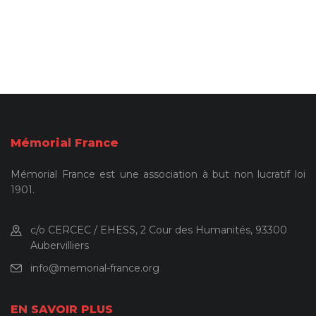
Mémorial France
Mémorial France est une association à but non lucratif loi
1901.
c/o CERCEC / EHESS, 2 Cour des Humanités, 93300
Aubervilliers
info@memorial-france.org
EN SAVOIR PLUS