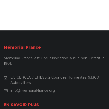
Mémorial France
Mémorial France est une association à but non lucratif loi
1901.
c/o CERCEC / EHESS, 2 Cour des Humanités, 93300
Aubervilliers
info@memorial-france.org
EN SAVOIR PLUS