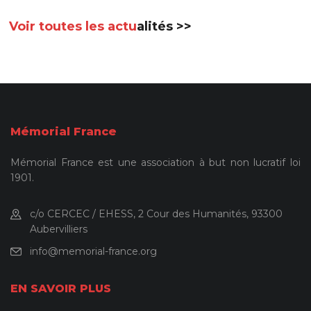
Voir toutes les actu
alités >>
Mémorial France
Mémorial France est une association à but non lucratif loi
1901.
c/o CERCEC / EHESS, 2 Cour des Humanités, 93300
Aubervilliers
info@memorial-france.org
EN SAVOIR PLUS