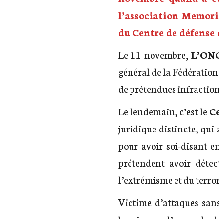
l’association Memoria
du Centre de défense
Le 11 novembre,
L’ONG
général de la Fédération
de prétendues infractions 
Le lendemain, c’est le
C
juridique distincte, qui
pour avoir soi-disant en
prétendent avoir déte
l’extrémisme et du terro
Victime d’attaques sans
besoin que l’on parle d