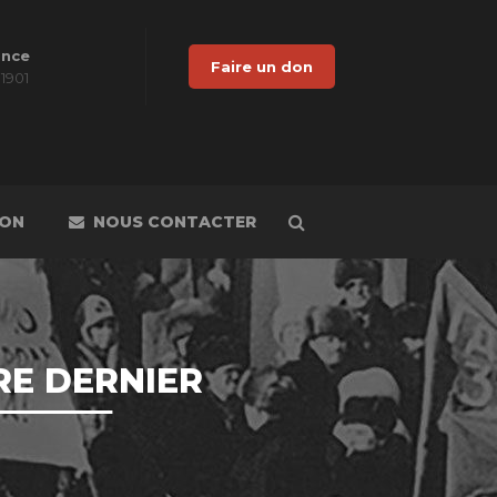
ance
Faire un don
 1901
DON
NOUS CONTACTER
RE DERNIER