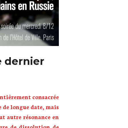
e dernier
entièrement consacrée
ue de longue date, mais
out autre résonance en
ure de dissolution de