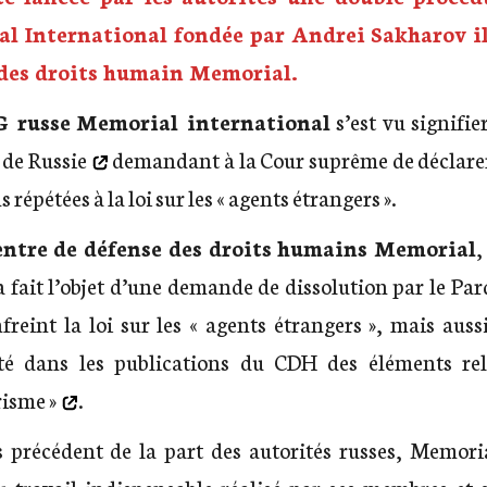
l International fondée par Andrei Sakharov il 
 des droits humain Memorial.
 russe
Memorial international
s’est vu signifie
 de Russie
demandant à la Cour suprême de déclarer 
répétées à la loi sur les « agents étrangers ».
entre de défense des droits humains Memorial
,
 a fait l’objet d’une demande de dissolution par le Par
freint la loi sur les « agents étrangers », mais auss
cté dans les publications du CDH des éléments re
risme »
.
 précédent de la part des autorités russes, Memori
u travail indispensable réalisé par ses membres et