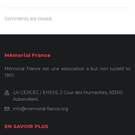
Comments are closed.
Mémorial France
Mémorial France est une association à but non lucratif loi
1901.
c/o CERCEC / EHESS, 2 Cour des Humanités, 93300
Aubervilliers
info@memorial-france.org
EN SAVOIR PLUS