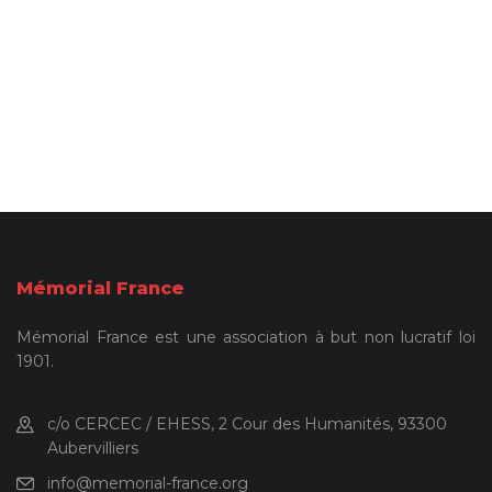
Mémorial France
Mémorial France est une association à but non lucratif loi
1901.
c/o CERCEC / EHESS, 2 Cour des Humanités, 93300
Aubervilliers
info@memorial-france.org