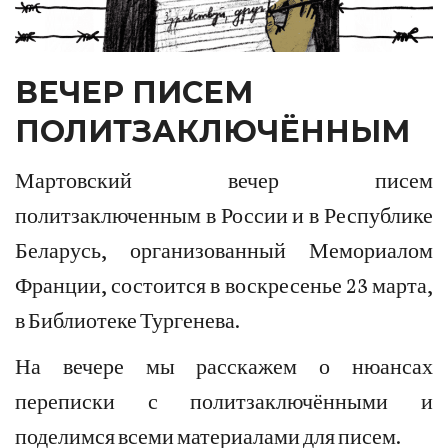
ВЕЧЕР ПИСЕМ
ПОЛИТЗАКЛЮЧЁННЫМ
Мартовский вечер писем
политзаключенным в России и в Республике
Беларусь, организованный Мемориалом
Франции, состоится в воскресенье 23 марта,
в Библиотеке Тургенева.
На вечере мы расскажем о нюансах
переписки с политзаключёнными и
поделимся всеми материалами для писем.