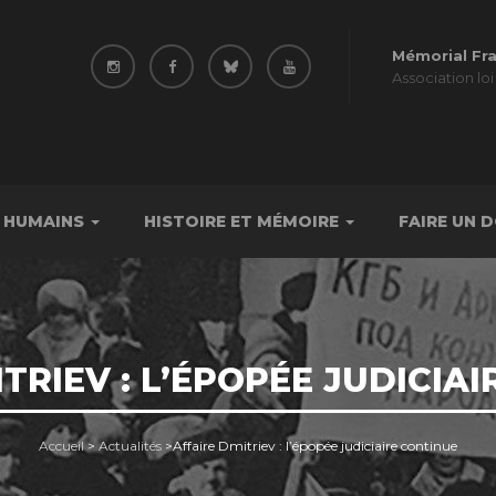
Mémorial Fr
Association loi
 HUMAINS
HISTOIRE ET MÉMOIRE
FAIRE UN 
TRIEV : L’ÉPOPÉE JUDICIA
Accueil
>
Actualités
>
Affaire Dmitriev : l’épopée judiciaire continue