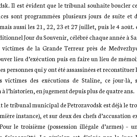
k. Il est évident que le tribunal souhaite boucler c
ences sont programmées plusieurs jours de suite et 
is aussi les 21, 22, 23 et 27 juillet, puis le 4 août. 
raditionnel Jour du Souvenir, célébré chaque année à 
victimes de la Grande Terreur près de Medvezhye
ouver lieu d’exécution puis en faire un lieu de mémoi
es personnes qui y ont été assassinées et reconstituer 
s victimes des exécutions de Staline, ce jour-là,
 à l’historien, en jugement depuis plus de quatre ans.
t le tribunal municipal de Petrozavodsk est déjà le tro
mière instance), et sur deux des chefs d’accusation 
 Pour le troisième (possession illégale d’armes) – un
 foisacquitté. La révision est dirigée par la jug