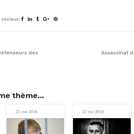
x sociaux:
 défenseurs des
Assassinat d
me thème...
27 mai 2026
22 mai 2026