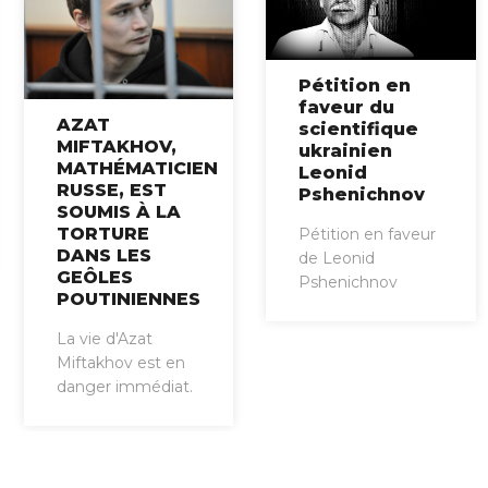
Pétition en
faveur du
AZAT
scientifique
MIFTAKHOV,
ukrainien
MATHÉMATICIEN
Leonid
RUSSE, EST
Pshenichnov
SOUMIS À LA
TORTURE
Pétition en faveur
DANS LES
de Leonid
GEÔLES
Pshenichnov
POUTINIENNES
La vie d'Azat
Miftakhov est en
danger immédiat.