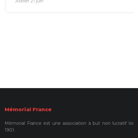
Atelier 21 juin
Mémorial France
Mémorial France est une association à but non lucratif loi
1901.