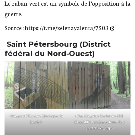
Le ruban vert est un symbole de l’opposition à la
guerre.
Source :
https://t.me/zelenayalenta/7503
Saint Pétersbourg (District
fédéral du Nord-Ouest)
« Paix pour l’Ukraine ! Liberté pour la
« Non à la guerre ! Le Service Civil
Russie ! »
Alternatif est ta chance de survivre
@iditelesom_help »