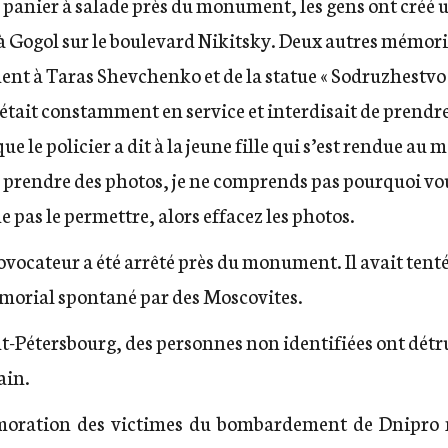
n panier à salade près du monument, les gens ont cré
Gogol sur le boulevard Nikitsky. Deux autres mémori
nt à Taras Shevchenko et de la statue « Sodruzhestvo
 était constamment en service et interdisait de prendr
que le policier a dit
à la jeune fille qui s’est rendue au 
e prendre des photos, je ne comprends pas pourquoi vou
ne pas le permettre, alors effacez les photos.
ovocateur a été arrêté
près du monument. Il avait tenté 
émorial spontané par des Moscovites.
int-Pétersbourg, des personnes non identifiées
ont détr
ain.
oration des victimes du bombardement de Dnipro n’