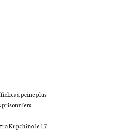
ffiches à peine plus
es prisonniers
métro Kupchino le 17