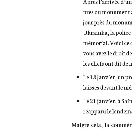
Après l’arrivée d’u
près du monument à 
jour près du monume
Ukrainka, la police
mémorial. Voici
ce 
vous avez le droit d
les chefs ont dit de 
Le 18 janvier,
un pr
laissés devant le m
Le 21 janvier, à Sa
réapparu le lendem
Malgré cela, la commém