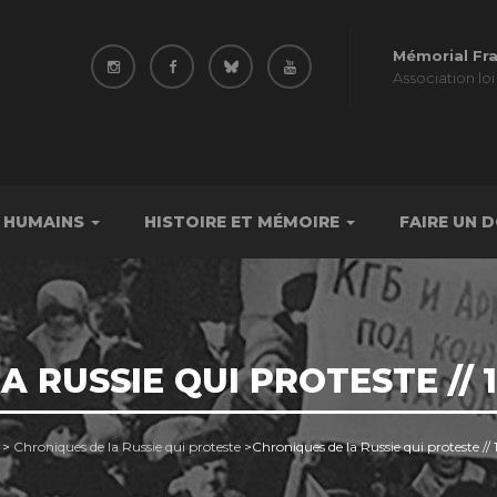
Mémorial Fr
Association loi
 HUMAINS
HISTOIRE ET MÉMOIRE
FAIRE UN 
 RUSSIE QUI PROTESTE // 1
>
Chroniques de la Russie qui proteste
>
Chroniques de la Russie qui proteste //