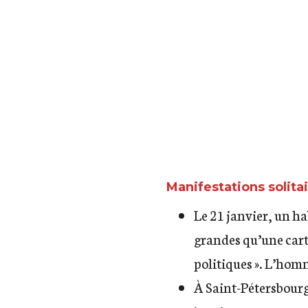
Omsk, monument 
Manifestations solita
Le 21 janvier, un h
grandes qu’une carte
politiques ». L’hom
À Saint-Pétersbour