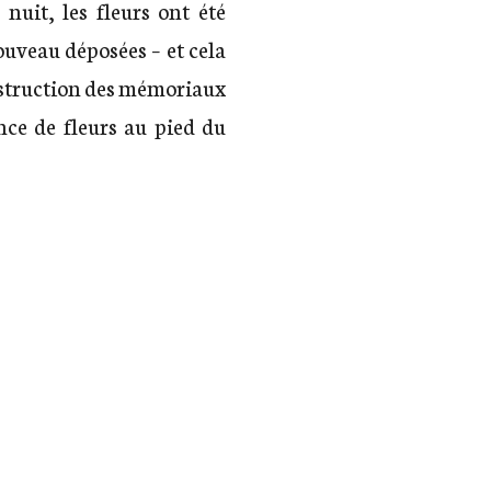
uit, les fleurs ont été
ouveau déposées – et cela
destruction des mémoriaux
nce de fleurs au pied du
Kostroma, monument au