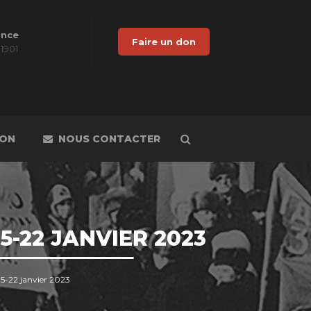
ance
Faire un don
 1901
DON
NOUS CONTACTER
5-22 JANVIER 2023
 15-22 janvier 2023