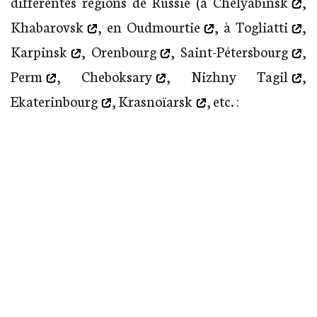
différentes régions de Russie (à
Chelyabinsk
,
Khabarovsk
, en
Oudmourtie
, à
Togliatti
,
Karpinsk
,
Orenbourg
,
Saint-Pétersbourg
,
Perm
,
Cheboksary
,
Nizhny Tagil
,
Ekaterinbourg
,
Krasnoïarsk
, etc. :