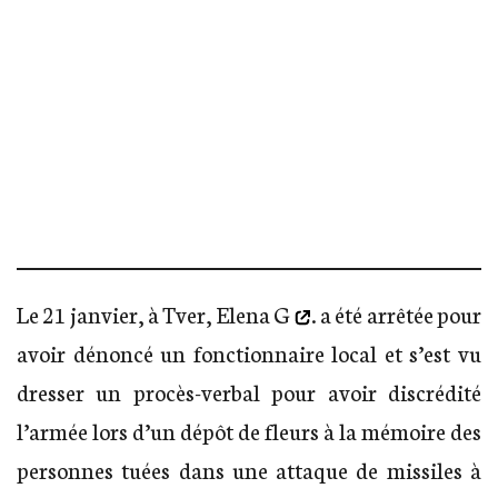
Chelyabinsk. Des fleurs et un panneau
« Dniepr 14.01.2023 » sont apparus sur le
monument « Mère, enfant et colombe ».
Le 21 janvier, à Tver,
Elena G
. a été arrêtée pour
avoir dénoncé un fonctionnaire local et s’est vu
dresser un procès-verbal pour avoir discrédité
l’armée lors d’un dépôt de fleurs à la mémoire des
personnes tuées dans une attaque de missiles à