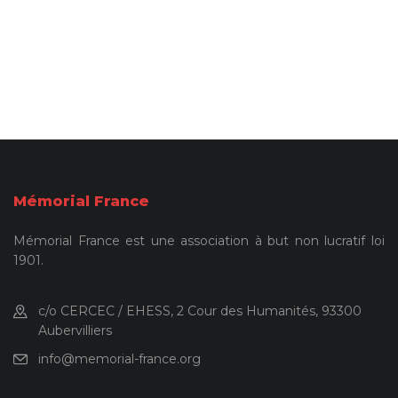
Mémorial France
Mémorial France est une association à but non lucratif loi
1901.
c/o CERCEC / EHESS, 2 Cour des Humanités, 93300
Aubervilliers
info@memorial-france.org