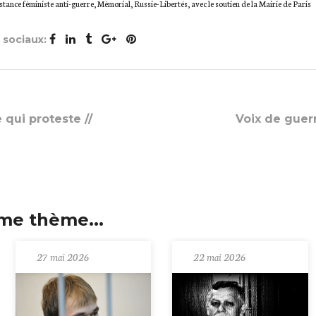
tance féministe anti-guerre, Mémorial, Russie-Libertés, avec le soutien de la Mairie de Paris
x sociaux:
 qui proteste //
Voix de guer
me thème...
27 mai 2026
22 mai 2026