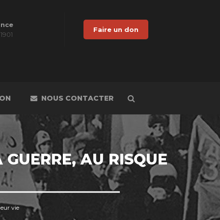
ance
Faire un don
 1901
DON
NOUS CONTACTER
A GUERRE, AU RISQUE
eur vie