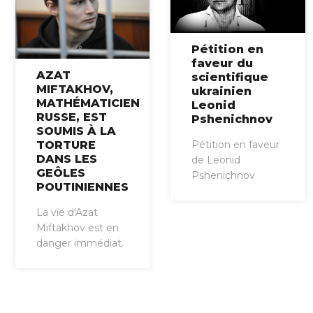
Pétition en
faveur du
AZAT
scientifique
MIFTAKHOV,
ukrainien
MATHÉMATICIEN
Leonid
RUSSE, EST
Pshenichnov
SOUMIS À LA
TORTURE
Pétition en faveur
DANS LES
de Leonid
GEÔLES
Pshenichnov
POUTINIENNES
La vie d'Azat
Miftakhov est en
danger immédiat.