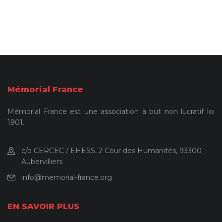
Mémorial France
Mémorial France est une association à but non lucratif loi
1901.
c/o CERCEC / EHESS, 2 Cour des Humanités, 93300
Aubervilliers
info@memorial-france.org
EN SAVOIR PLUS