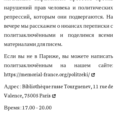
нарушений прав человека и политических
репрессий, которым они подвергаются. На
вечере мы расскажем о нюансах переписки с
политзаключёнными и поделимся всеми
материалами для писем.
Если вы не в Париже, вы можете написать
политзаключённым на нашем сайте:
https://memorial-france.org/politzeki/
Адрес :
Bibliothèque russe Tourguenev, 11 rue de
Valence, 75005 Paris
Время : 17.00 – 20.00