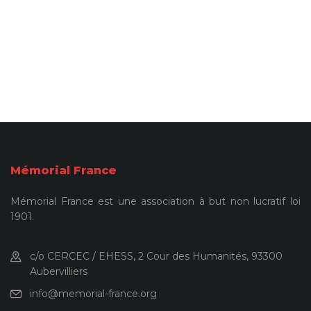
Mémorial France
Mémorial France est une association à but non lucratif loi
1901.
c/o CERCEC / EHESS, 2 Cour des Humanités, 93300
Aubervilliers
info@memorial-france.org