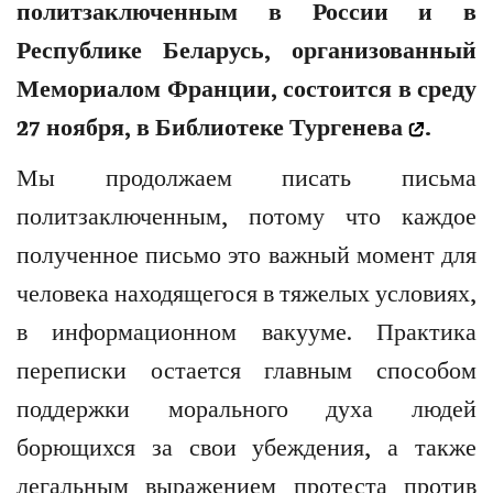
политзаключенным в России и в
Республике Беларусь, организованный
Мемориалом Франции, состоится в среду
27 ноября, в
Библиотеке Тургенева
.
Мы продолжаем писать письма
политзаключенным, потому что каждое
полученное письмо это важный момент для
человека находящегося в тяжелых условиях,
в информационном вакууме. Практика
переписки остается главным способом
поддержки морального духа людей
борющихся за свои убеждения, а также
легальным выражением протеста против