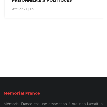
PRISONNIER.E.S POLITIQUES
Atelier 21 juin
Mémorial France
Mémorial France est une association à but non lucratif loi