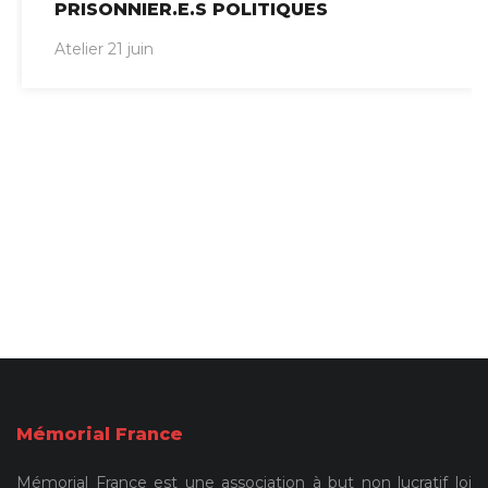
PRISONNIER.E.S POLITIQUES
Atelier 21 juin
Mémorial France
Mémorial France est une association à but non lucratif loi