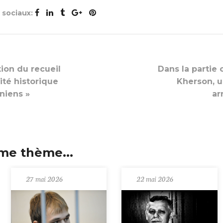
x sociaux:
tion du recueil
Dans la partie
ité historique
Kherson, u
niens »
ar
me thème...
27 mai 2026
22 mai 2026