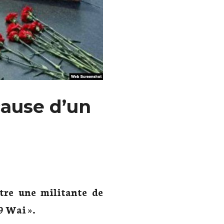
cause d’un
tre une militante de
9 Wai ».