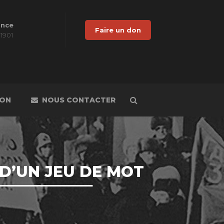
ance
Faire un don
 1901
DON
NOUS CONTACTER
D’UN JEU DE MOT