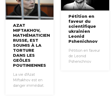
Pétition en
faveur du
AZAT
scientifique
MIFTAKHOV,
ukrainien
MATHÉMATICIEN
Leonid
RUSSE, EST
Pshenichnov
SOUMIS À LA
TORTURE
Pétition en faveur
DANS LES
de Leonid
GEÔLES
Pshenichnov
POUTINIENNES
La vie d'Azat
Miftakhov est en
danger immédiat.