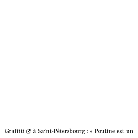
« La paix dans le monde ! »
Graffiti
à Saint-Pétersbourg : « Poutine est un