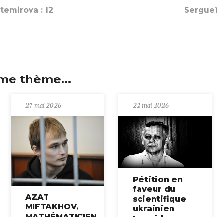
temirova : 12
Sergueï
me thème...
27 mai 2026
22 mai 2026
Pétition en
faveur du
AZAT
scientifique
MIFTAKHOV,
ukrainien
MATHÉMATICIEN