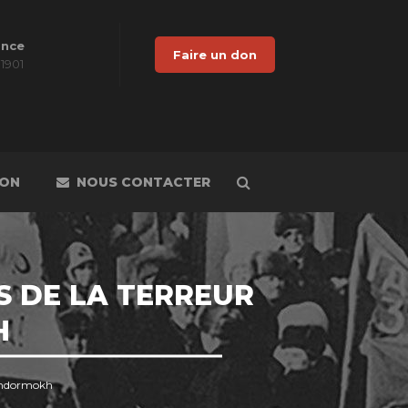
ance
Faire un don
 1901
DON
NOUS CONTACTER
S DE LA TERREUR
H
Sandormokh