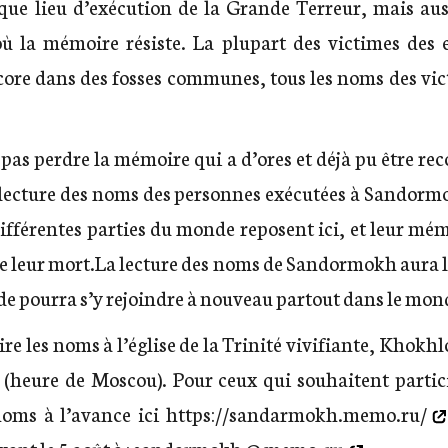
ue lieu d’exécution de la Grande Terreur, mais aus
où la mémoire résiste. La plupart des victimes des 
core dans des fosses communes, tous les noms des vic
 pas perdre la mémoire qui a d’ores et déjà pu être re
a lecture des noms des personnes exécutées à Sandorm
ifférentes parties du monde reposent ici, et leur mém
e leur mort.La lecture des noms de Sandormokh aura li
de pourra s’y rejoindre à nouveau partout dans le mon
re les noms à l’église de la Trinité vivifiante, Khokhl
(heure de Moscou). Pour ceux qui souhaitent partici
noms à l’avance ici
https://sandarmokh.memo.ru/
ant le 5 août à :
sandarmokh @ memo .ru
.